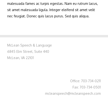
malesuada fames ac turpis egestas. Nam eu rutrum lacus,
sit amet malesuada ligula. Integer eleifend sit amet velit
nec feugiat. Donec quis lacus purus. Sed quis aliqua.
McLean Speech & Language
6845 Elm Street, Suite 440
McLean, VA 22101
Office: 703-734-0211
Fax: 703-734-0501
mcleanspeech@mcleanspeech.com